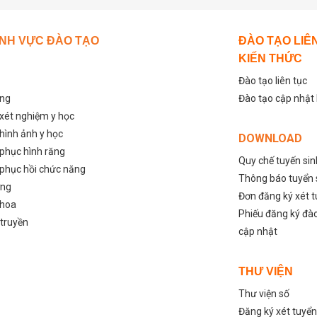
ĨNH VỰC ĐÀO TẠO
ĐÀO TẠO LIÊ
KIẾN THỨC
Đào tạo liên tục
ỡng
Đào tạo cập nhật
 xét nghiệm y học
 hình ảnh y học
DOWNLOAD
 phục hình răng
Quy chế tuyến si
 phục hồi chức năng
Thông báo tuyển 
ỡng
Đơn đăng ký xét 
khoa
Phiếu đăng ký đào
 truyền
cập nhật
THƯ VIỆN
Thư viện số
Đăng ký xét tuyển