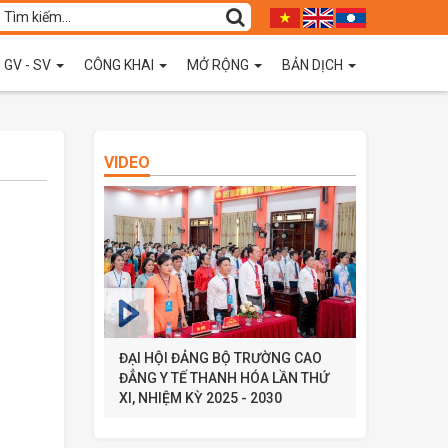
 GV - SV
CÔNG KHAI
MỞ RỘNG
BẢN DỊCH
VIDEO
ĐẠI HỘI ĐẢNG BỘ TRƯỜNG CAO
ĐẲNG Y TẾ THANH HÓA LẦN THỨ
XI, NHIỆM KỲ 2025 - 2030