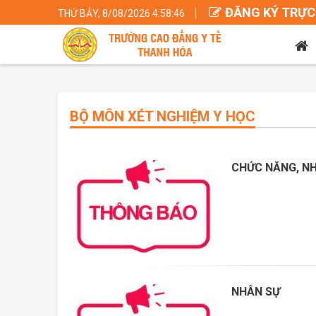
ĐĂNG KÝ TRỰC
THỨ BẢY, 8/08/2026 4:58:46
BỘ MÔN XÉT NGHIỆM Y HỌC
CHỨC NĂNG, NH
NHÂN SỰ