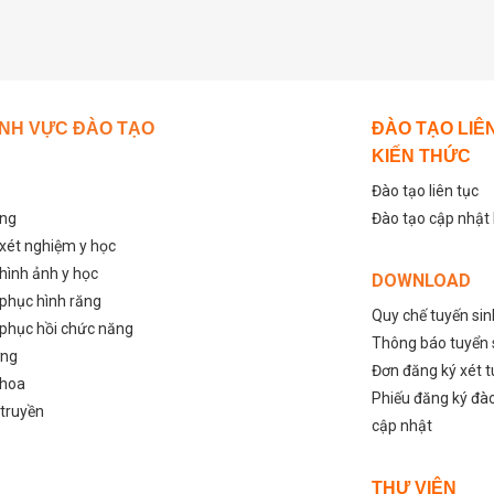
ĨNH VỰC ĐÀO TẠO
ĐÀO TẠO LIÊ
KIẾN THỨC
Đào tạo liên tục
ỡng
Đào tạo cập nhật
 xét nghiệm y học
 hình ảnh y học
DOWNLOAD
 phục hình răng
Quy chế tuyến si
 phục hồi chức năng
Thông báo tuyển 
ỡng
Đơn đăng ký xét 
khoa
Phiếu đăng ký đào
 truyền
cập nhật
THƯ VIỆN