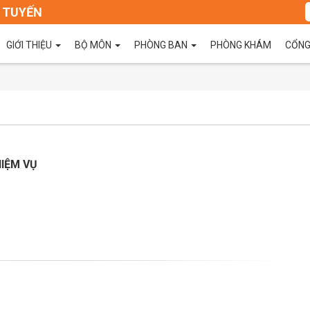
 TUYẾN
GIỚI THIỆU
BỘ MÔN
PHÒNG BAN
PHÒNG KHÁM
CỔNG
IỆM VỤ