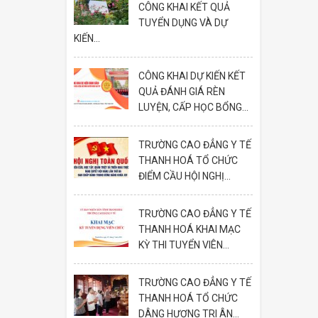
CÔNG KHAI KẾT QUẢ
TUYỂN DỤNG VÀ DỰ
KIẾN...
CÔNG KHAI DỰ KIẾN KẾT
QUẢ ĐÁNH GIÁ RÈN
LUYỆN, CẤP HỌC BỔNG...
TRƯỜNG CAO ĐẲNG Y TẾ
THANH HOÁ TỔ CHỨC
ĐIỂM CẦU HỘI NGHỊ...
TRƯỜNG CAO ĐẲNG Y TẾ
THANH HOÁ KHAI MẠC
KỲ THI TUYỂN VIÊN...
TRƯỜNG CAO ĐẲNG Y TẾ
THANH HOÁ TỔ CHỨC
DÂNG HƯƠNG TRI ÂN...