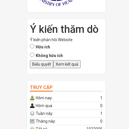
Ý kiến thăm dò
Ý kiến phản hồi Website
Hữu ích
Không hữu ích
TRUY CẬP
Hôm nay:
1
Hôm qua:
0
Tuần này:
1
Tháng này:
0