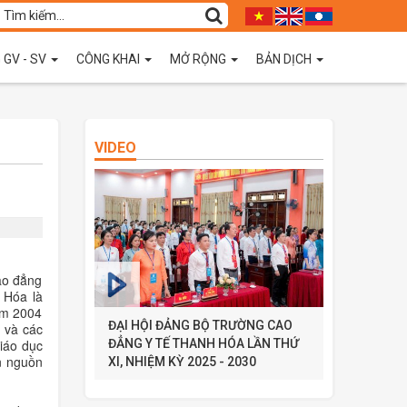
 GV - SV
CÔNG KHAI
MỞ RỘNG
BẢN DỊCH
VIDEO
ao đẳng
 Hóa là
ăm 2004
ĐẠI HỘI ĐẢNG BỘ TRƯỜNG CAO
g và các
ĐẲNG Y TẾ THANH HÓA LẦN THỨ
iáo dục
n nguồn
XI, NHIỆM KỲ 2025 - 2030