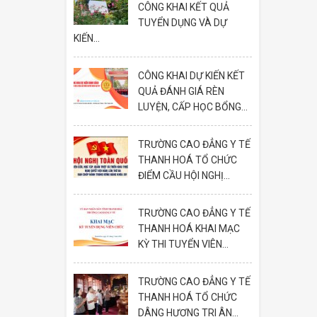
CÔNG KHAI KẾT QUẢ
TUYỂN DỤNG VÀ DỰ
KIẾN...
CÔNG KHAI DỰ KIẾN KẾT
QUẢ ĐÁNH GIÁ RÈN
LUYỆN, CẤP HỌC BỔNG...
TRƯỜNG CAO ĐẲNG Y TẾ
THANH HOÁ TỔ CHỨC
ĐIỂM CẦU HỘI NGHỊ...
TRƯỜNG CAO ĐẲNG Y TẾ
THANH HOÁ KHAI MẠC
KỲ THI TUYỂN VIÊN...
TRƯỜNG CAO ĐẲNG Y TẾ
THANH HOÁ TỔ CHỨC
DÂNG HƯƠNG TRI ÂN...