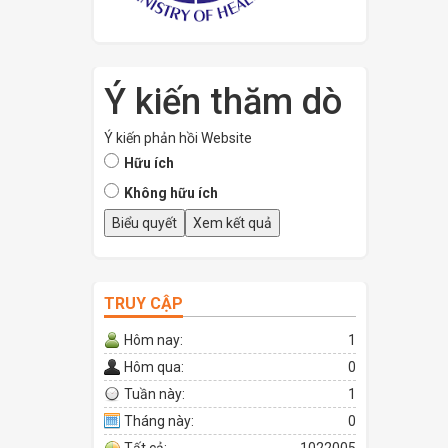
Ý kiến thăm dò
Ý kiến phản hồi Website
Hữu ích
Không hữu ích
TRUY CẬP
Hôm nay:
1
Hôm qua:
0
Tuần này:
1
Tháng này:
0