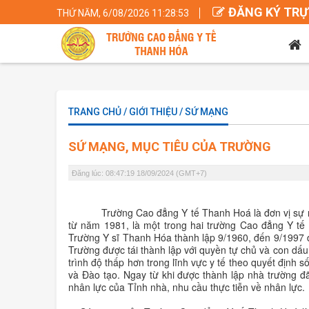
ĐĂNG KÝ TRỰ
THỨ NĂM, 6/08/2026 11:28:53
TRANG CHỦ / GIỚI THIỆU / SỨ MẠNG
SỨ MẠNG, MỤC TIÊU CỦA TRƯỜNG
Đăng lúc: 08:47:19 18/09/2024 (GMT+7)
Trường Cao đẳng Y tế Thanh Hoá là đơn vị sự
từ năm 1981, là một trong hai trường Cao đẳng Y tế
Trường Y sĩ Thanh Hóa thành lập 9/1960, đến 9/1997
Trường được tái thành lập với quyền tự chủ và con dấu
trình độ thấp hơn trong lĩnh vực y tế theo
quyết định 
và Đào tạo. Ngay từ khi được thành lập nhà trường đ
nhân lực của Tỉnh nhà, nhu cầu thực tiễn về nhân lực.