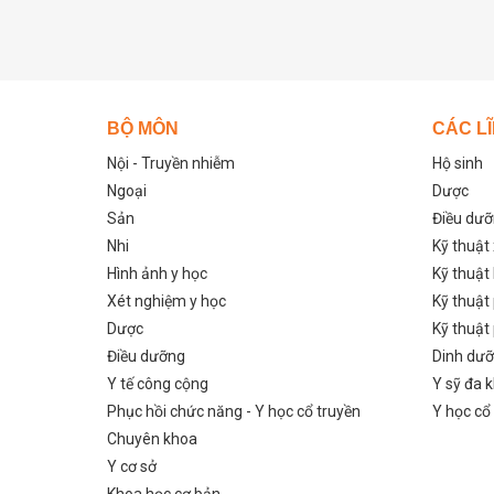
BỘ MÔN
CÁC L
Nội - Truyền nhiễm
Hộ sinh
Ngoại
Dược
Sản
Điều dư
Nhi
Kỹ thuật
Hình ảnh y học
Kỹ thuật
Xét nghiệm y học
Kỹ thuật
Dược
Kỹ thuật
Điều dưỡng
Dinh dư
Y tế công cộng
Y sỹ đa 
Phục hồi chức năng - Y học cổ truyền
Y học cổ
Chuyên khoa
Y cơ sở