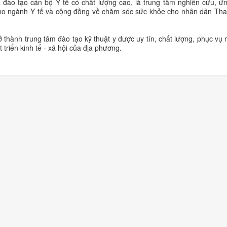
ào tạo cán bộ Y tế có chất lượng cao, là trung tâm nghiên cứu, ứ
cho ngành Y tế và cộng đồng về chăm sóc sức khỏe cho nhân dân Th
ở thành trung tâm đào tạo kỹ thuật y dược uy tín, chất lượng, phục vụ
riển kinh tế - xã hội của địa phương.