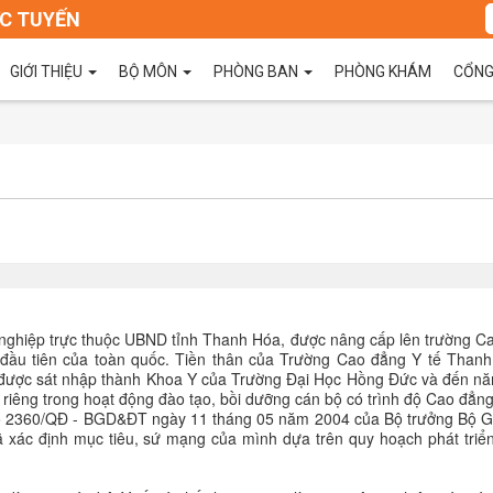
C TUYẾN
GIỚI THIỆU
BỘ MÔN
PHÒNG BAN
PHÒNG KHÁM
CỔNG
 nghiệp trực thuộc UBND tỉnh Thanh Hóa, được nâng cấp lên trường C
 đầu tiên của toàn quốc. Tiền thân của Trường Cao đẳng Y tế Thanh
 được sát nhập thành Khoa Y của Trường Đại Học Hồng Đức và đến n
 riêng trong hoạt động đào tạo, bồi dưỡng cán bộ có trình độ Cao đẳn
số 2360/QĐ - BGD&ĐT ngày 11 tháng 05 năm 2004 của Bộ trưởng Bộ G
ã xác định mục tiêu, sứ mạng của mình dựa trên quy hoạch phát triể