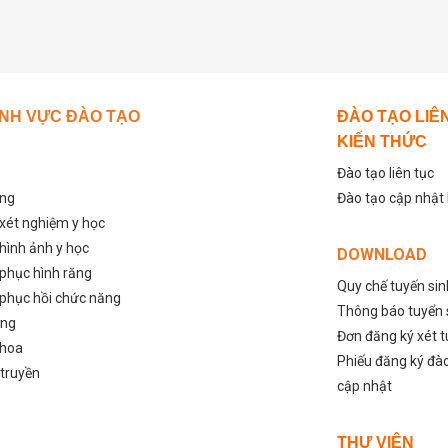
ĨNH VỰC ĐÀO TẠO
ĐÀO TẠO LIÊ
KIẾN THỨC
Đào tạo liên tục
ỡng
Đào tạo cập nhật
 xét nghiệm y học
 hình ảnh y học
DOWNLOAD
 phục hình răng
Quy chế tuyến si
 phục hồi chức năng
Thông báo tuyển 
ỡng
Đơn đăng ký xét 
khoa
Phiếu đăng ký đào
 truyền
cập nhật
THƯ VIỆN