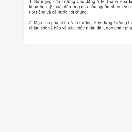
1. Sứ mạng của Trường Cao đẳng Y tế Thanh Hoá là đ
khoa học kỹ thuật đáp ứng nhu cầu nguồn nhân lực 
nói riêng và cả nước nói chung.
2. Mục tiêu phát triển Nhà trường: Xây dựng Trường tr
chăm sóc và bảo vệ sức khỏe nhân dân, góp phần phát t