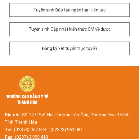
Tuyển sinh Đào tạo ngắn hạn, liên tục
Tuyển sinh Cập nhật kiến thức CM về dược
Đăng ký xét tuyển trực tuyến
Địa chỉ:
Số 177 Phố Hải Thượng Lãn Ông, Phường Hạc Thành -
Tỉnh Thanh Hóa
Tel:
(02373).952.504 - (02373).951.081
Fax:
(0237).3.950.410