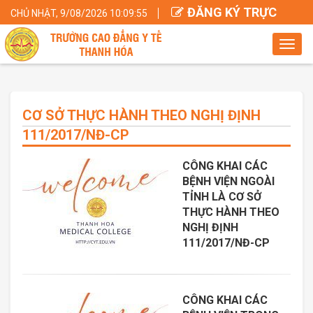
ĐĂNG KÝ TRỰC
CHỦ NHẬT, 9/08/2026 10:09:55
TUYẾN
Toggl
navig
CƠ SỞ THỰC HÀNH THEO NGHỊ ĐỊNH
111/2017/NĐ-CP
CÔNG KHAI CÁC
BỆNH VIỆN NGOÀI
TỈNH LÀ CƠ SỞ
THỰC HÀNH THEO
NGHỊ ĐỊNH
111/2017/NĐ-CP
CÔNG KHAI CÁC