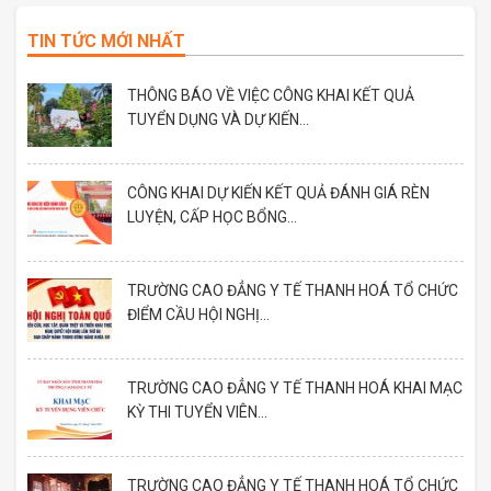
TIN TỨC MỚI NHẤT
THÔNG BÁO VỀ VIỆC CÔNG KHAI KẾT QUẢ
TUYỂN DỤNG VÀ DỰ KIẾN...
CÔNG KHAI DỰ KIẾN KẾT QUẢ ĐÁNH GIÁ RÈN
LUYỆN, CẤP HỌC BỔNG...
TRƯỜNG CAO ĐẲNG Y TẾ THANH HOÁ TỔ CHỨC
ĐIỂM CẦU HỘI NGHỊ...
TRƯỜNG CAO ĐẲNG Y TẾ THANH HOÁ KHAI MẠC
KỲ THI TUYỂN VIÊN...
TRƯỜNG CAO ĐẲNG Y TẾ THANH HOÁ TỔ CHỨC