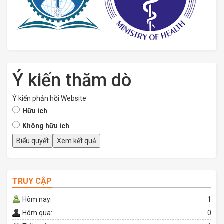
Ý kiến thăm dò
Ý kiến phản hồi Website
Hữu ích
Không hữu ích
TRUY CẬP
Hôm nay:
1
Hôm qua:
0