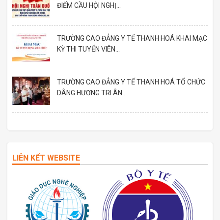
ĐIỂM CẦU HỘI NGHỊ...
TRƯỜNG CAO ĐẲNG Y TẾ THANH HOÁ KHAI MẠC
KỲ THI TUYỂN VIÊN...
TRƯỜNG CAO ĐẲNG Y TẾ THANH HOÁ TỔ CHỨC
DÂNG HƯƠNG TRI ÂN...
LIÊN KẾT WEBSITE