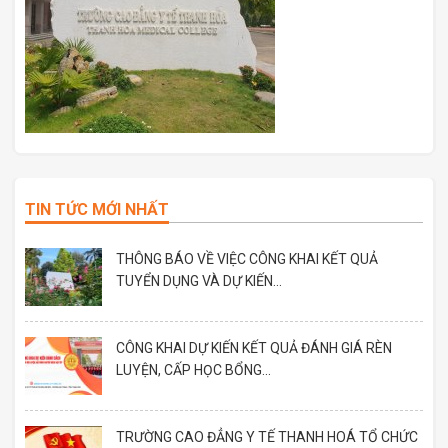
TIN TỨC MỚI NHẤT
THÔNG BÁO VỀ VIỆC CÔNG KHAI KẾT QUẢ
TUYỂN DỤNG VÀ DỰ KIẾN...
CÔNG KHAI DỰ KIẾN KẾT QUẢ ĐÁNH GIÁ RÈN
LUYỆN, CẤP HỌC BỔNG...
TRƯỜNG CAO ĐẲNG Y TẾ THANH HOÁ TỔ CHỨC