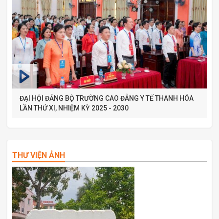
ĐẠI HỘI ĐẢNG BỘ TRƯỜNG CAO ĐẲNG Y TẾ THANH HÓA
LẦN THỨ XI, NHIỆM KỲ 2025 - 2030
THƯ VIỆN ẢNH