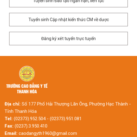
Tuyển sinh Đào tạo ngắn hạn, liên tục
Tuyển sinh Cập nhật kiến thức CM về dược
Đăng ký xét tuyển trực tuyến
Địa chỉ:
Số 177 Phố Hải Thượng Lãn Ông, Phường Hạc Thành -
Tỉnh Thanh Hóa
Tel:
(02373).952.504 - (02373).951.081
Fax:
(0237).3.950.410
Email:
caodangyth1960@gmail.com