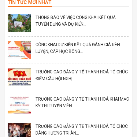
TIN TỨC MỚI NHẤT
THÔNG BÁO VỀ VIỆC CÔNG KHAI KẾT QUẢ
TUYỂN DỤNG VÀ DỰ KIẾN...
CÔNG KHAI DỰ KIẾN KẾT QUẢ ĐÁNH GIÁ RÈN
LUYỆN, CẤP HỌC BỔNG...
TRƯỜNG CAO ĐẲNG Y TẾ THANH HOÁ TỔ CHỨC
ĐIỂM CẦU HỘI NGHỊ...
TRƯỜNG CAO ĐẲNG Y TẾ THANH HOÁ KHAI MẠC
KỲ THI TUYỂN VIÊN...
TRƯỜNG CAO ĐẲNG Y TẾ THANH HOÁ TỔ CHỨC
DÂNG HƯƠNG TRI ÂN...