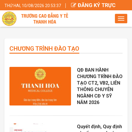
ĐĂNG KÝ TRỰC
THỨ HAI, 10/08/2026 20:53:38
TUYẾN
Toggl
navig
CHƯƠNG TRÌNH ĐÀO TẠO
QĐ BAN HÀNH
CHƯƠNG TRÌNH ĐÀO
TẠO CT2, VB2, LIÊN
THÔNG CHUYÊN
NGÀNH CĐ Y SỸ
NĂM 2026
Quyết định, Quy định