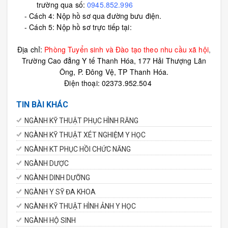
t
rường
qua
số:
0945.852.996
-
Cách
4
: Nộp hồ sơ qua đường bưu điện
.
-
Cách
5
: Nộp hồ sơ trực tiếp tại:
Địa chỉ:
Phòng Tuyển sinh và Đào tạo theo nhu cầu xã hội
,
Trường Cao đẳng Y tế Thanh Hóa
, 177 Hải Thượng Lãn
Ông,
P. Đông Vệ, TP Thanh Hóa.
Điện thoại: 02373.952.504
TIN BÀI KHÁC
NGÀNH KỸ THUẬT PHỤC HÌNH RĂNG
NGÀNH KỸ THUẬT XÉT NGHIỆM Y HỌC
NGÀNH KT PHỤC HỒI CHỨC NĂNG
NGÀNH DƯỢC
NGÀNH DINH DƯỠNG
NGÀNH Y SỸ ĐA KHOA
NGÀNH KỸ THUẬT HÌNH ẢNH Y HỌC
NGÀNH HỘ SINH