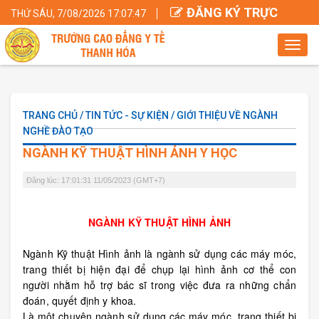
ĐĂNG KÝ TRỰC
THỨ SÁU, 7/08/2026 17:07:47
TUYẾN
Toggl
navig
TRANG CHỦ / TIN TỨC - SỰ KIỆN / GIỚI THIỆU VỀ NGÀNH
NGHỀ ĐÀO TẠO
NGÀNH KỸ THUẬT HÌNH ẢNH Y HỌC
Đăng lúc: 17:01:31 11/05/2023 (GMT+7)
NGÀNH KỸ THUẬT HÌNH ẢNH
Ngành
Kỹ thuật Hình ảnh
là ngành sử dụng các máy móc,
trang thiết bị hiện đại để chụp lại hình ảnh cơ thể con
người nhằm hỗ trợ bác sĩ trong việc đưa ra những chẩn
đoán, quyết định y khoa.
Là một chuyên ngành sử dụng các máy móc, trang thiết bị