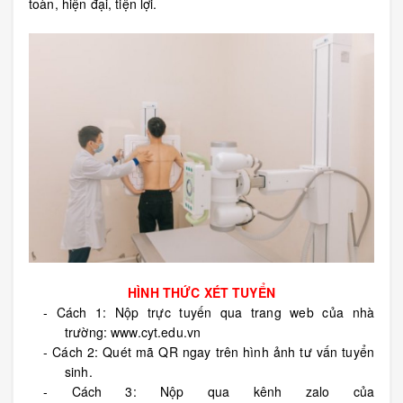
toàn, hiện đại, tiện lợi.
HÌNH THỨC XÉT TUYỂN
-
Cách 1:
Nộp trực tuyến qua trang web của nhà
trường:
www.cyt.edu.vn
-
Cách
2
:
Quét mã QR ngay trên hình ảnh tư vấn tuyển
sinh.
-
Cách
3
: Nộp qua kênh zalo
của