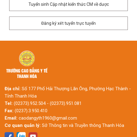
Tuyển sinh Cập nhật kiến thức CM về dược
Đăng ký xét tuyển trực tuyến
Địa chỉ:
Số 177 Phố Hải Thượng Lãn Ông, Phường Hạc Thành -
Tỉnh Thanh Hóa
Tel:
(02373).952.504 - (02373).951.081
Fax:
(0237).3.950.410
Email:
caodangyth1960@gmail.com
Cơ quan quản lý:
Sở Thông tin và Truyền thông Thanh Hóa