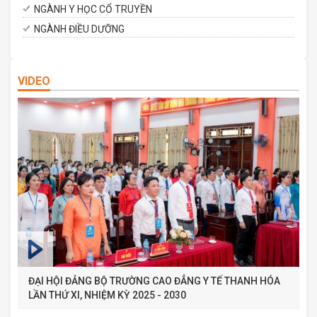
NGÀNH Y HỌC CỔ TRUYỀN
NGÀNH ĐIỀU DƯỠNG
VIDEO
ĐẠI HỘI ĐẢNG BỘ TRƯỜNG CAO ĐẲNG Y TẾ THANH HÓA
LẦN THỨ XI, NHIỆM KỲ 2025 - 2030