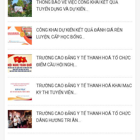
THÔNG BÁO VỀ VIỆC CÔNG KHAI KẾT QUẢ
TUYỂN DỤNG VÀ DỰ KIẾN...
CÔNG KHAI DỰ KIẾN KẾT QUẢ ĐÁNH GIÁ RÈN
LUYỆN, CẤP HỌC BỔNG...
TRƯỜNG CAO ĐẲNG Y TẾ THANH HOÁ TỔ CHỨC
ĐIỂM CẦU HỘI NGHỊ...
TRƯỜNG CAO ĐẲNG Y TẾ THANH HOÁ KHAI MẠC
KỲ THI TUYỂN VIÊN...
TRƯỜNG CAO ĐẲNG Y TẾ THANH HOÁ TỔ CHỨC
DÂNG HƯƠNG TRI ÂN...