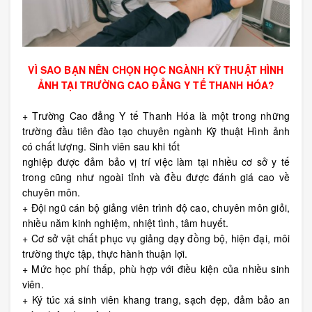
VÌ SAO BẠN NÊN CHỌN HỌC NGÀNH KỸ THUẬT HÌNH
ẢNH TẠI TRƯỜNG CAO ĐẲNG Y TẾ THANH HÓA?
+ Trường Cao đẳng Y tế Thanh Hóa l
à một trong những
trường đầu tiên đào tạo chuyên ngành Kỹ thuật Hình ảnh
có chất lượng. Sinh viên sau khi tốt
nghiệp được đảm bảo vị trí việc làm tại nhiều cơ sở y tế
trong cũng như ngoài tỉnh và đều được đánh giá cao về
chuyên môn.
+ Đội ngũ cán bộ giảng viên trình độ cao, chuyên môn giỏi,
nhiều năm kinh nghiệm, nhiệt tình, tâm huyết.
+ Cơ sở vật chất phục vụ giảng dạy đồng bộ, hiện đại, môi
trường thực tập, thực hành thuận lợi.
+ Mức học phí thấp, phù hợp với điều kiện của nhiều sinh
viên.
+ Ký túc xá sinh viên khang trang, sạch đẹp, đảm bảo an