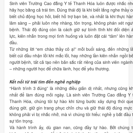
Sinh viên Trường Cao đẳng Y tế Thanh Hóa luôn được nhắc nh
hãy học bằng cả trái tim. Đúng thái độ là khi biết lắng nghe thầy c
biết chủ động học hỏi, biết hỗ trợ bạn bè, và nhất là khi thực hà
lâm sàng – phải luôn nhẹ nhàng, tôn trọng, không phán xét ngư
bệnh. Thái độ đúng còn là cách giữ sự bình tĩnh khi đối diện 
lực, kiên nhẫn trong mọi tình huống và luôn đặt cái “tâm” lên hà
đầu.
Từ những lời “em chào thầy cô ạ!” mỗi buổi sáng, đến những l
biết cúi đầu nhận lỗi khi mắc lỗi, hay những lần kiên nhẫn ngồi b
người bệnh, tất cả tạo nên bản sắc rất riêng của sinh viên ngành
– những người học để chữa lành, học để yêu thương.
Kết nối từ trái tim đến nghề nghiệp
“Hành trình 3 đúng” là những điều giản dị nhất, nhưng cũng k
nhất để làm đúng mỗi ngày. Là sinh viên Trường Cao đẳng Y 
Thanh Hóa, chúng tôi tự hào khi từng bước xây dựng thói qu
đúng giờ, giữ gìn trang phục chỉn chu và giữ thái độ đúng mực
không phải vì bị nhắc nhở, mà vì chúng tôi hiểu: nghề y bắt đầu 
sự tôn trọng.
Và hành trình ấy, dù gian nan, cũng đầy tự hào. Bởi chúng t