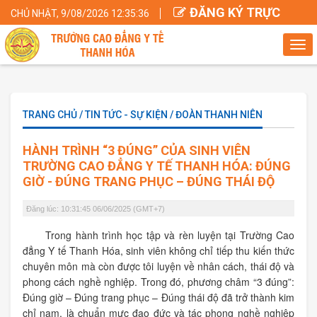
ĐĂNG KÝ TRỰC
CHỦ NHẬT, 9/08/2026 12:35:36
TUYẾN
Tog
navi
TRANG CHỦ / TIN TỨC - SỰ KIỆN / ĐOÀN THANH NIÊN
HÀNH TRÌNH “3 ĐÚNG” CỦA SINH VIÊN
TRƯỜNG CAO ĐẲNG Y TẾ THANH HÓA: ĐÚNG
GIỜ - ĐÚNG TRANG PHỤC – ĐÚNG THÁI ĐỘ
Đăng lúc: 10:31:45 06/06/2025 (GMT+7)
Trong hành trình học tập và rèn luyện tại Trường Cao
đẳng Y tế Thanh Hóa, sinh viên không chỉ tiếp thu kiến thức
chuyên môn mà còn được tôi luyện về nhân cách, thái độ và
phong cách nghề nghiệp. Trong đó, phương châm “3 đúng”:
Đúng giờ – Đúng trang phục – Đúng thái độ đã trở thành kim
chỉ nam, là chuẩn mực đạo đức và tác phong nghề nghiệp