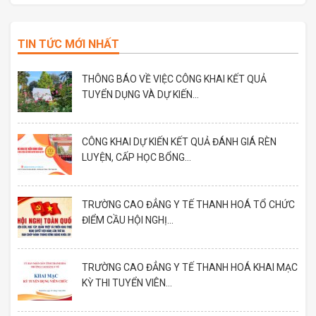
TIN TỨC MỚI NHẤT
THÔNG BÁO VỀ VIỆC CÔNG KHAI KẾT QUẢ
TUYỂN DỤNG VÀ DỰ KIẾN...
CÔNG KHAI DỰ KIẾN KẾT QUẢ ĐÁNH GIÁ RÈN
LUYỆN, CẤP HỌC BỔNG...
TRƯỜNG CAO ĐẲNG Y TẾ THANH HOÁ TỔ CHỨC
ĐIỂM CẦU HỘI NGHỊ...
TRƯỜNG CAO ĐẲNG Y TẾ THANH HOÁ KHAI MẠC
KỲ THI TUYỂN VIÊN...