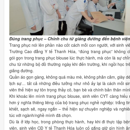
Đúng trang phục – Chỉnh chu từ giảng đường đến bệnh việ
Trang phục nói lên phần nào cốt cách mỗi con người, với sinh vi
Trường Cao đẳng Y tế Thanh Hóa, “đúng trang phục” không c
gói gọn trong trang phục blouse lúc thực hành, mà còn là sự chỉ
chu từ những bộ đồ thường ngày khi đến trường, khi ngồi học tr
giảng đường.
Quần áo gọn gàng, không quá màu mè, không phản cảm, giày d
lịch sự… tất cả những điều tưởng như nhỏ ấy lại là cách mỗi si
viên thể hiện sự tôn trọng thầy cô, bạn bè và chính bản thân mìn
Khi khoác lên mình trang phục blouse, sinh viên CYT càng hiểu 
hơn ý nghĩa thiêng liêng của bộ trang phục nghề nghiệp: trắng ti
khiết, sạch sẽ, ngay ngắn – thể hiện sự chuyên nghiệp và nghi
túc với ngành/nghề mình đã chọn.
Dù là ở lớp học, trong phòng thực hành, hay khi đi thực tập bệ
viện, sinh viên CĐ Y tế Thanh Hóa luôn cố gắng giữ gìn hình ả