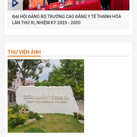
ĐẠI HỘI ĐẢNG BỘ TRƯỜNG CAO ĐẲNG Y TẾ THANH HÓA
LẦN THỨ XI, NHIỆM KỲ 2025 - 2030
THƯ VIỆN ẢNH