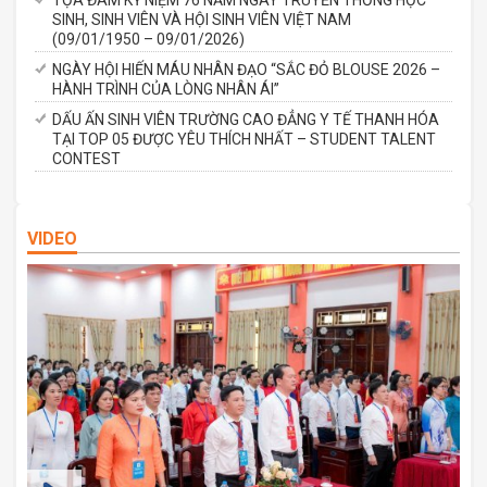
SINH, SINH VIÊN VÀ HỘI SINH VIÊN VIỆT NAM
(09/01/1950 – 09/01/2026)
NGÀY HỘI HIẾN MÁU NHÂN ĐẠO “SẮC ĐỎ BLOUSE 2026 –
HÀNH TRÌNH CỦA LÒNG NHÂN ÁI”
DẤU ẤN SINH VIÊN TRƯỜNG CAO ĐẲNG Y TẾ THANH HÓA
TẠI TOP 05 ĐƯỢC YÊU THÍCH NHẤT – STUDENT TALENT
CONTEST
VIDEO