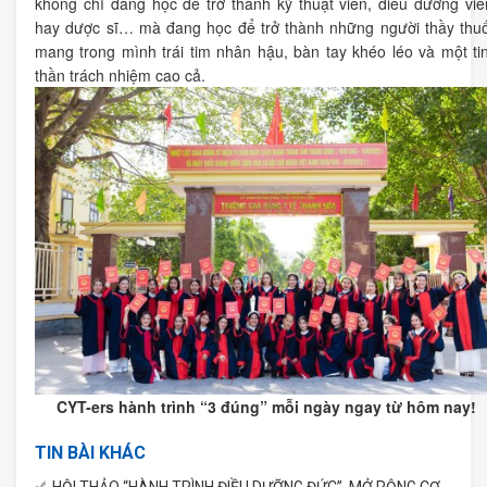
không chỉ đang học để trở thành kỹ thuật viên, điều dưỡng viê
hay dược sĩ… mà đang học để trở thành những người thầy thu
mang trong mình trái tim nhân hậu, bàn tay khéo léo và một ti
thần trách nhiệm cao cả.
CYT-ers hành trình “3 đúng” mỗi ngày ngay từ hôm nay!
TIN BÀI KHÁC
HỘI THẢO “HÀNH TRÌNH ĐIỀU DƯỠNG ĐỨC”, MỞ RỘNG CƠ