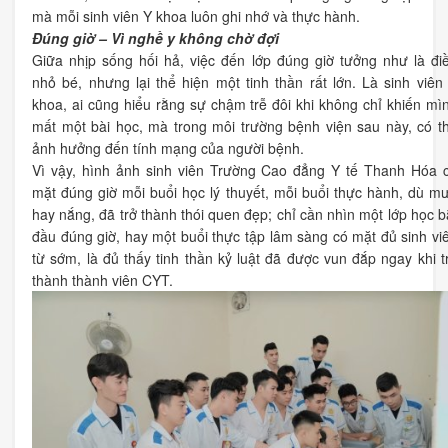
mà mỗi sinh viên Y khoa luôn ghi nhớ và thực hành.
Đúng giờ – Vì nghề y không chờ đợi
Giữa nhịp sống hối hả, việc đến lớp đúng giờ tưởng như là đi
nhỏ bé, nhưng lại thể hiện một tinh thần rất lớn. Là sinh viên
khoa, ai cũng hiểu rằng sự chậm trễ đôi khi không chỉ khiến mì
mất một bài học, mà trong môi trường bệnh viện sau này, có t
ảnh hưởng đến tính mạng của người bệnh.
Vì vậy, hình ảnh sinh viên Trường Cao đẳng Y tế Thanh Hóa 
mặt đúng giờ mỗi buổi học lý thuyết, mỗi buổi thực hành, dù m
hay nắng, đã trở thành thói quen đẹp; chỉ cần nhìn một lớp học b
đầu đúng giờ, hay một buổi thực tập lâm sàng có mặt đủ sinh vi
từ sớm, là đủ thấy tinh thần kỷ luật đã được vun đắp ngay khi t
thành thành viên CYT.