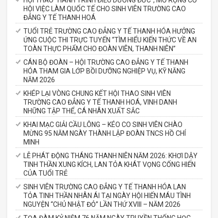
HỘI VIỆC LÀM QUỐC TẾ CHO SINH VIÊN TRƯỜNG CAO
ĐẲNG Y TẾ THANH HOÁ
TUỔI TRẺ TRƯỜNG CAO ĐẲNG Y TẾ THANH HÓA HƯỞNG
ỨNG CUỘC THI TRỰC TUYẾN “TÌM HIỂU KIẾN THỨC VỀ AN
TOÀN THỰC PHẨM CHO ĐOÀN VIÊN, THANH NIÊN”
CÁN BỘ ĐOÀN – HỘI TRƯỜNG CAO ĐẲNG Y TẾ THANH
HÓA THAM GIA LỚP BỒI DƯỠNG NGHIỆP VỤ, KỸ NĂNG
NĂM 2026
KHÉP LẠI VÒNG CHUNG KẾT HỘI THAO SINH VIÊN
TRƯỜNG CAO ĐẲNG Y TẾ THANH HOÁ, VINH DANH
NHỮNG TẬP THỂ, CÁ NHÂN XUẤT SẮC
KHAI MẠC GIẢI CẦU LÔNG – KÉO CO SINH VIÊN CHÀO
MỪNG 95 NĂM NGÀY THÀNH LẬP ĐOÀN TNCS HỒ CHÍ
MINH
LỄ PHÁT ĐỘNG THÁNG THANH NIÊN NĂM 2026: KHƠI DẬY
TINH THẦN XUNG KÍCH, LAN TỎA KHÁT VỌNG CỐNG HIẾN
CỦA TUỔI TRẺ
SINH VIÊN TRƯỜNG CAO ĐẲNG Y TẾ THANH HÓA LAN
TỎA TINH THẦN NHÂN ÁI TẠI NGÀY HỘI HIẾN MÁU TÌNH
NGUYỆN “CHỦ NHẬT ĐỎ” LẦN THỨ XVIII – NĂM 2026
TỌA ĐÀM KỶ NIỆM 76 NĂM NGÀY TRUYỀN THỐNG HỌC