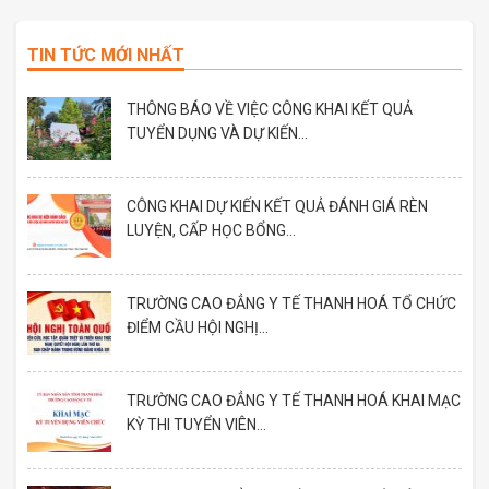
TIN TỨC MỚI NHẤT
THÔNG BÁO VỀ VIỆC CÔNG KHAI KẾT QUẢ
TUYỂN DỤNG VÀ DỰ KIẾN...
CÔNG KHAI DỰ KIẾN KẾT QUẢ ĐÁNH GIÁ RÈN
LUYỆN, CẤP HỌC BỔNG...
TRƯỜNG CAO ĐẲNG Y TẾ THANH HOÁ TỔ CHỨC
ĐIỂM CẦU HỘI NGHỊ...
TRƯỜNG CAO ĐẲNG Y TẾ THANH HOÁ KHAI MẠC
KỲ THI TUYỂN VIÊN...