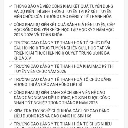
THÔNG BÁO VỀ VIỆC CÔNG KHAI KẾT QUẢ TUYỂN DỤNG
VÀ DỰ KIẾN THÍ SINH TRÚNG TUYỂN TẠI KỲ XÉT TUYỂN
VIÊN CHỨC CỦA TRƯỜNG CAO ĐẲNG Y TẾ THANH HÓA
CÔNG KHAI DỰ KIẾN KẾT QUẢ ĐÁNH GIÁ RÈN LUYỆN, CẤP
HỌC BỔNG KHUYẾN KHÍCH HỌC TẬP HỌC KỲ 2 NĂM HỌC
2025-2026 VÀ TOÀN KHÓA
TRƯỜNG CAO ĐẲNG Y TẾ THANH HOÁ TỔ CHỨC ĐIỂM
CẦU HỘI NGHỊ TRỰC TUYẾN NGHIÊN CỨU, HỌC TẬP VÀ
TRIỂN KHAI THỰC HIỆN NGHỊ QUYẾT TRUNG ƯƠNG BA
KHOÁ XIV
TRƯỜNG CAO ĐẲNG Y TẾ THANH HOÁ KHAI MẠC KỲ THI
TUYỂN VIÊN CHỨC NĂM 2026
TRƯỜNG CAO ĐẲNG Y TẾ THANH HOÁ TỔ CHỨC DÂNG
HƯƠNG TRI ÂN CÁC ANH HÙNG LIỆT SĨ
CÔNG KHAI DỰ KIẾN DANH SÁCH SINH VIÊN HỆ CAO
ĐẲNG CÁC NGÀNH ĐIỀU DƯỠNG, HỘ SINH ĐƯỢC CÔNG
NHẬN TỐT NGHIỆP TRONG THÁNG 8 NĂM 2026
KIỂM TRA TAY NGHỀ CUỐI KHÓA CÁC LỚP CAO ĐẲNG
ĐIỀU DƯỠNG K25 VÀ CAO ĐẲNG HỘ SINH K6
TRƯỜNG CAO ĐẲNG Y TẾ THANH HÓA TỔ CHỨC NHIỀU