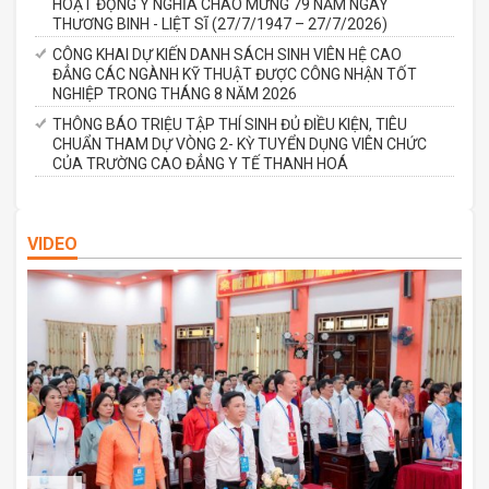
HOẠT ĐỘNG Ý NGHĨA CHÀO MỪNG 79 NĂM NGÀY
THƯƠNG BINH - LIỆT SĨ (27/7/1947 – 27/7/2026)
CÔNG KHAI DỰ KIẾN DANH SÁCH SINH VIÊN HỆ CAO
ĐẲNG CÁC NGÀNH KỸ THUẬT ĐƯỢC CÔNG NHẬN TỐT
NGHIỆP TRONG THÁNG 8 NĂM 2026
THÔNG BÁO TRIỆU TẬP THÍ SINH ĐỦ ĐIỀU KIỆN, TIÊU
CHUẨN THAM DỰ VÒNG 2- KỲ TUYỂN DỤNG VIÊN CHỨC
CỦA TRƯỜNG CAO ĐẲNG Y TẾ THANH HOÁ
VIDEO