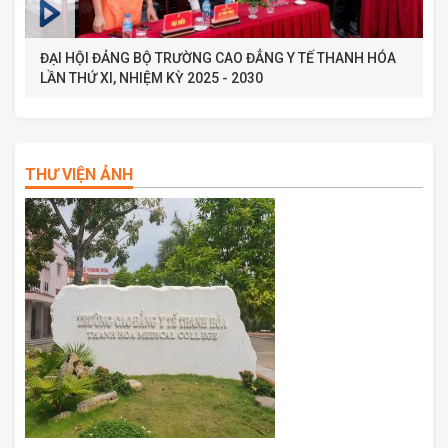
ĐẠI HỘI ĐẢNG BỘ TRƯỜNG CAO ĐẲNG Y TẾ THANH HÓA
LẦN THỨ XI, NHIỆM KỲ 2025 - 2030
THƯ VIỆN ẢNH