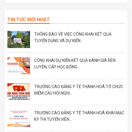
TIN TỨC MỚI NHẤT
THÔNG BÁO VỀ VIỆC CÔNG KHAI KẾT QUẢ
TUYỂN DỤNG VÀ DỰ KIẾN...
CÔNG KHAI DỰ KIẾN KẾT QUẢ ĐÁNH GIÁ RÈN
LUYỆN, CẤP HỌC BỔNG...
TRƯỜNG CAO ĐẲNG Y TẾ THANH HOÁ TỔ CHỨC
ĐIỂM CẦU HỘI NGHỊ...
TRƯỜNG CAO ĐẲNG Y TẾ THANH HOÁ KHAI MẠC
KỲ THI TUYỂN VIÊN...