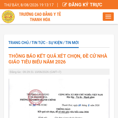
ĐĂNG KÝ TRỰC
THỨ BẢY, 8/08/2026 19:13:18
TUYẾN
Toggl
navig
TRANG CHỦ / TIN TỨC - SỰ KIỆN / TIN MỚI
THÔNG BÁO KẾT QUẢ XÉT CHỌN, ĐỀ CỬ NHÀ
GIÁO TIÊU BIỂU NĂM 2026
Đăng lúc: 09:29:31 10/06/2026 (GMT+7)