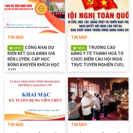
TIN MỚI
TIN MỚI
CÔNG KHAI DỰ
TRƯỜNG CAO
KIẾN KẾT QUẢ ĐÁNH GIÁ
ĐẲNG Y TẾ THANH HOÁ TỔ
RÈN LUYỆN, CẤP HỌC
CHỨC ĐIỂM CẦU HỘI NGHỊ
BỔNG KHUYẾN KHÍCH HỌC
TRỰC TUYẾN NGHIÊN CỨU,
TẬP ...
...
TIN MỚI
TIN MỚI