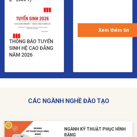
Xem thêm tin
THÔNG BÁO TUYỂN
SINH HỆ CAO ĐẲNG
NĂM 2026
CÁC NGÀNH NGHỀ ĐÀO TẠO
NGÀNH KỸ THUẬT PHỤC HÌNH
RĂNG