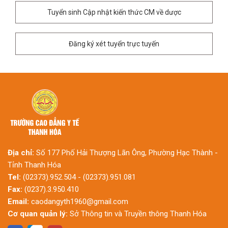
Tuyển sinh Cập nhật kiến thức CM về dược
Đăng ký xét tuyển trực tuyến
Địa chỉ:
Số 177 Phố Hải Thượng Lãn Ông, Phường Hạc Thành -
Tỉnh Thanh Hóa
Tel:
(02373).952.504 - (02373).951.081
Fax:
(0237).3.950.410
Email:
caodangyth1960@gmail.com
Cơ quan quản lý:
Sở Thông tin và Truyền thông Thanh Hóa