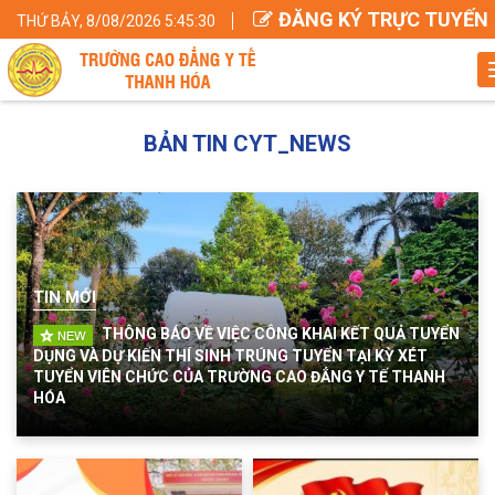
ĐĂNG KÝ TRỰC TUYẾN
THỨ BẢY, 8/08/2026 5:45:31
BẢN TIN CYT_NEWS
TIN MỚI
THÔNG BÁO VỀ VIỆC CÔNG KHAI KẾT QUẢ TUYỂN
DỤNG VÀ DỰ KIẾN THÍ SINH TRÚNG TUYỂN TẠI KỲ XÉT
TUYỂN VIÊN CHỨC CỦA TRƯỜNG CAO ĐẲNG Y TẾ THANH
HÓA