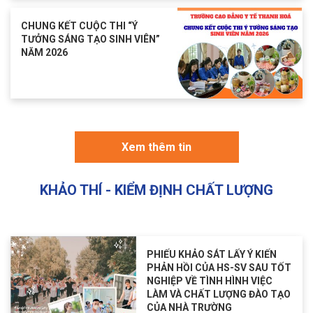
CHUNG KẾT CUỘC THI “Ý
TƯỞNG SÁNG TẠO SINH VIÊN”
NĂM 2026
Xem thêm tin
KHẢO THÍ - KIỂM ĐỊNH CHẤT LƯỢNG
PHIẾU KHẢO SÁT LẤY Ý KIẾN
PHẢN HỒI CỦA HS-SV SAU TỐT
NGHIỆP VỀ TÌNH HÌNH VIỆC
LÀM VÀ CHẤT LƯỢNG ĐÀO TẠO
CỦA NHÀ TRƯỜNG