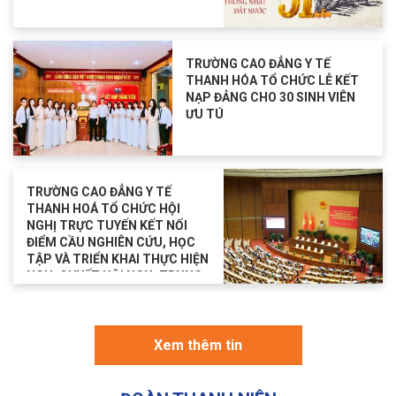
TRƯỜNG CAO ĐẲNG Y TẾ
THANH HÓA TỔ CHỨC LỄ KẾT
NẠP ĐẢNG CHO 30 SINH VIÊN
ƯU TÚ
TRƯỜNG CAO ĐẲNG Y TẾ
THANH HOÁ TỔ CHỨC HỘI
NGHỊ TRỰC TUYẾN KẾT NỐI
ĐIỂM CẦU NGHIÊN CỨU, HỌC
TẬP VÀ TRIỂN KHAI THỰC HIỆN
NGHỊ QUYẾT HỘI NGHỊ TRUNG
ƯƠNG 2 KHÓA XIV.
Xem thêm tin