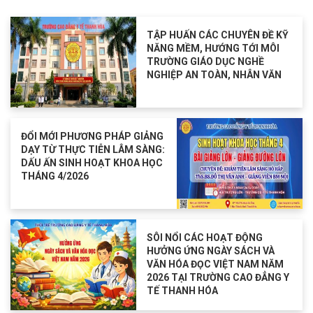
TẬP HUẤN CÁC CHUYÊN ĐỀ KỸ
NĂNG MỀM, HƯỚNG TỚI MÔI
TRƯỜNG GIÁO DỤC NGHỀ
NGHIỆP AN TOÀN, NHÂN VĂN
ĐỔI MỚI PHƯƠNG PHÁP GIẢNG
DẠY TỪ THỰC TIỄN LÂM SÀNG:
DẤU ẤN SINH HOẠT KHOA HỌC
THÁNG 4/2026
SÔI NỔI CÁC HOẠT ĐỘNG
HƯỞNG ỨNG NGÀY SÁCH VÀ
VĂN HÓA ĐỌC VIỆT NAM NĂM
2026 TẠI TRƯỜNG CAO ĐẲNG Y
TẾ THANH HÓA