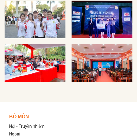
Ảnh Đoàn thanh niên
Ảnh Sinh viên
Ảnh Ngày hội hướng
nghiệp, tư vấn giới thiệu
việc làm năm 2023
Ảnh Đại hội Công đoàn
BỘ MÔN
Nội - Truyền nhiễm
Ngoại