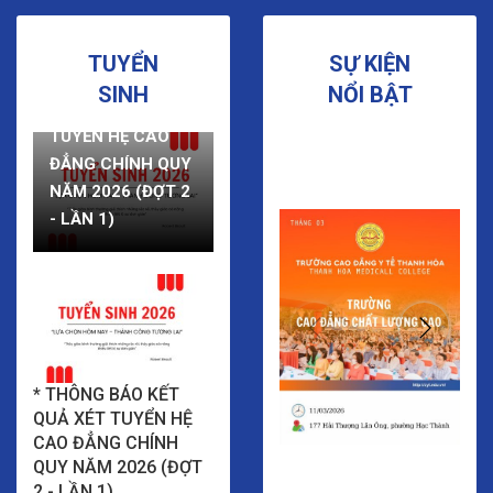
TUYỂN
SỰ KIỆN
* TRA CỨU GIẤY
SINH
NỔI BẬT
BÁO TRÚNG
TUYỂN HỆ CAO
ĐẲNG CHÍNH QUY
NĂM 2026 (ĐỢT 2
- LẦN 1)
* THÔNG BÁO KẾT
QUẢ XÉT TUYỂN HỆ
CAO ĐẲNG CHÍNH
QUY NĂM 2026 (ĐỢT
2 - LẦN 1)