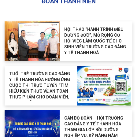
ĐOÀN THANH NIÊN
HỘI THẢO “HÀNH TRÌNH ĐIỀU
DƯỠNG ĐỨC”, MỞ RỘNG CƠ
HỘI VIỆC LÀM QUỐC TẾ CHO
SINH VIÊN TRƯỜNG CAO ĐẲNG
Y TẾ THANH HOÁ
TUỔI TRẺ TRƯỜNG CAO ĐẲNG
Y TẾ THANH HÓA HƯỞNG ỨNG
CUỘC THI TRỰC TUYẾN “TÌM
HIỂU KIẾN THỨC VỀ AN TOÀN
THỰC PHẨM CHO ĐOÀN VIÊN,
THANH NIÊN”
CÁN BỘ ĐOÀN – HỘI TRƯỜNG
CAO ĐẲNG Y TẾ THANH HÓA
THAM GIA LỚP BỒI DƯỠNG
NGHIỆP VỤ, KỸ NĂNG NĂM