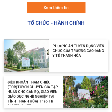
Xem thêm tin
TỔ CHỨC - HÀNH CHÍNH
PHƯƠNG ÁN TUYỂN DỤNG VIÊN
CHỨC CỦA TRƯỜNG CAO ĐẲNG
Y TẾ THANH HÓA
ĐIỀU KHOẢN THAM CHIẾU
(TOR)TUYỂN CHUYÊN GIA TẬP
HUẤN CHO CÁN BỘ, GIÁO VIÊN
GIÁO DỤC NGHỀ NGHIỆP TẠI
TỈNH THANH HÓA( Theo TB
345/TB-CĐYT)