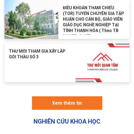
ĐIỀU KHOẢN THAM CHIẾU
(TOR) TUYỂN CHUYÊN GIA TẬP
HUẤN CHO CÁN BỘ, GIÁO VIÊN
GIÁO DỤC NGHỀ NGHIỆP TẠI
TỈNH THANH HÓA ( Theo TB
346/TB-CĐYT)
THƯ MỜI THAM GIA XÂY LẮP
GÓI THẦU SỐ 3
Xem thêm tin
NGHIÊN CỨU KHOA HỌC