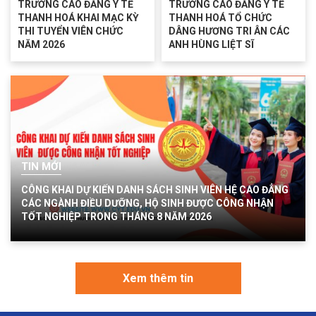
TRƯỜNG CAO ĐẲNG Y TẾ
TRƯỜNG CAO ĐẲNG Y TẾ
THANH HOÁ KHAI MẠC KỲ
THANH HOÁ TỔ CHỨC
THI TUYỂN VIÊN CHỨC
DÂNG HƯƠNG TRI ÂN CÁC
NĂM 2026
ANH HÙNG LIỆT SĨ
TIN MỚI
CÔNG KHAI DỰ KIẾN DANH SÁCH SINH VIÊN HỆ CAO ĐẲNG
CÁC NGÀNH ĐIỀU DƯỠNG, HỘ SINH ĐƯỢC CÔNG NHẬN
TỐT NGHIỆP TRONG THÁNG 8 NĂM 2026
Xem thêm tin