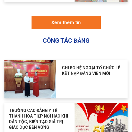
Xem thêm tin
CÔNG TÁC ĐẢNG
CHI BỘ HỆ NGOẠI TỔ CHỨC LỄ
KẾT NẠP ĐẢNG VIÊN MỚI
TRƯỜNG CAO ĐẲNG Y TẾ
THANH HOÁ TIẾP NỐI HÀO KHÍ
DÂN TỘC, KIẾN TẠO GIÁ TRỊ
GIÁO DỤC BỀN VỮNG