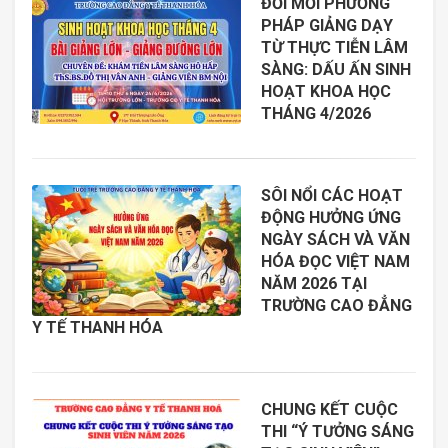
ĐỔI MỚI PHƯƠNG
PHÁP GIẢNG DẠY
TỪ THỰC TIỄN LÂM
SÀNG: DẤU ẤN SINH
HOẠT KHOA HỌC
THÁNG 4/2026
SÔI NỔI CÁC HOẠT
ĐỘNG HƯỞNG ỨNG
NGÀY SÁCH VÀ VĂN
HÓA ĐỌC VIỆT NAM
NĂM 2026 TẠI
TRƯỜNG CAO ĐẲNG
Y TẾ THANH HÓA
CHUNG KẾT CUỘC
THI “Ý TƯỞNG SÁNG