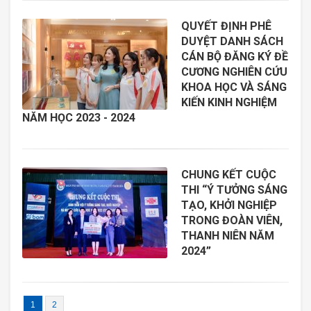
QUYẾT ĐỊNH PHÊ
DUYỆT DANH SÁCH
CÁN BỘ ĐĂNG KÝ ĐỀ
CƯƠNG NGHIÊN CỨU
KHOA HỌC VÀ SÁNG
KIẾN KINH NGHIỆM
NĂM HỌC 2023 - 2024
CHUNG KẾT CUỘC
THI “Ý TƯỞNG SÁNG
TẠO, KHỞI NGHIỆP
TRONG ĐOÀN VIÊN,
THANH NIÊN NĂM
2024”
1
2