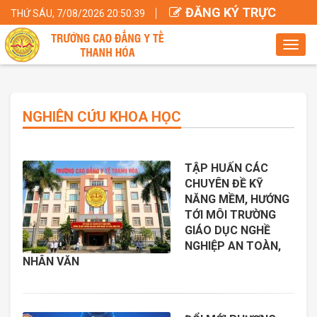
ĐĂNG KÝ TRỰC
THỨ SÁU, 7/08/2026 20:50:40
TUYẾN
Toggl
navig
NGHIÊN CỨU KHOA HỌC
TẬP HUẤN CÁC
CHUYÊN ĐỀ KỸ
NĂNG MỀM, HƯỚNG
TỚI MÔI TRƯỜNG
GIÁO DỤC NGHỀ
NGHIỆP AN TOÀN,
NHÂN VĂN