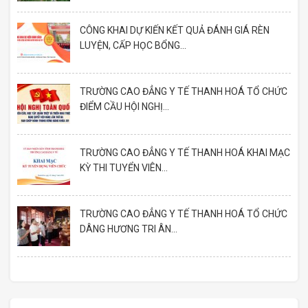
CÔNG KHAI DỰ KIẾN KẾT QUẢ ĐÁNH GIÁ RÈN
LUYỆN, CẤP HỌC BỔNG...
TRƯỜNG CAO ĐẲNG Y TẾ THANH HOÁ TỔ CHỨC
ĐIỂM CẦU HỘI NGHỊ...
TRƯỜNG CAO ĐẲNG Y TẾ THANH HOÁ KHAI MẠC
KỲ THI TUYỂN VIÊN...
TRƯỜNG CAO ĐẲNG Y TẾ THANH HOÁ TỔ CHỨC
DÂNG HƯƠNG TRI ÂN...