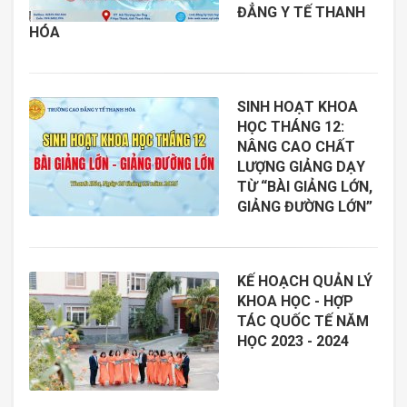
ĐẲNG Y TẾ THANH
HÓA
SINH HOẠT KHOA
HỌC THÁNG 12:
NÂNG CAO CHẤT
LƯỢNG GIẢNG DẠY
TỪ “BÀI GIẢNG LỚN,
GIẢNG ĐƯỜNG LỚN”
KẾ HOẠCH QUẢN LÝ
KHOA HỌC - HỢP
TÁC QUỐC TẾ NĂM
HỌC 2023 - 2024