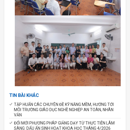
TIN BÀI KHÁC
TẬP HUẤN CÁC CHUYÊN ĐỀ KỸ NĂNG MỀM, HƯỚNG TỚI
MÔI TRƯỜNG GIÁO DỤC NGHỀ NGHIỆP AN TOÀN, NHÂN
VĂN
ĐỔI MỚI PHƯƠNG PHÁP GIẢNG DẠY TỪ THỰC TIỄN LÂM
SÀNG: DẤU ẤN SINH HOẠT KHOA HỌC THÁNG 4/2026