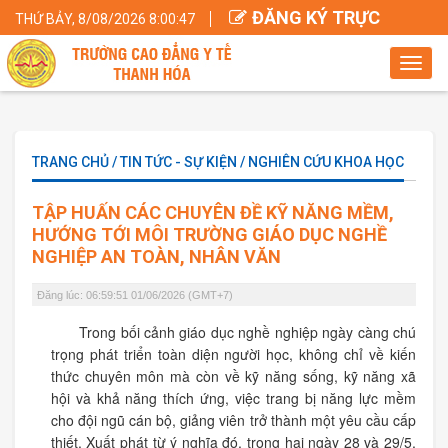
ĐĂNG KÝ TRỰC
THỨ BẢY, 8/08/2026 8:00:48
TUYẾN
Toggl
navig
TRANG CHỦ / TIN TỨC - SỰ KIỆN / NGHIÊN CỨU KHOA HỌC
TẬP HUẤN CÁC CHUYÊN ĐỀ KỸ NĂNG MỀM,
HƯỚNG TỚI MÔI TRƯỜNG GIÁO DỤC NGHỀ
NGHIỆP AN TOÀN, NHÂN VĂN
Đăng lúc: 06:59:51 01/06/2026 (GMT+7)
Trong bối cảnh giáo dục nghề nghiệp ngày càng chú
trọng phát triển toàn diện người học, không chỉ về kiến
thức chuyên môn mà còn về kỹ năng sống, kỹ năng xã
hội và khả năng thích ứng, việc trang bị năng lực mềm
cho đội ngũ cán bộ, giảng viên trở thành một yêu cầu cấp
thiết. Xuất phát từ ý nghĩa đó, trong hai ngày 28 và 29/5,