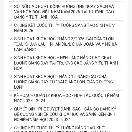
SÔI NỔI CÁC HOẠT ĐỘNG HƯỞNG ỨNG NGÀY SÁCH VÀ
VĂN HÓA ĐỌC VIỆT NAM NĂM 2026 TẠI TRƯỜNG CAO
ĐẲNG Y TẾ THANH HÓA
CHUNG KẾT CUỘC THI “Ý TƯỞNG SÁNG TẠO SINH VIÊN”
NĂM 2026
SINH HOẠT KHOA HỌC THÁNG 3/2026: BÀI GIẢNG LỚN
“CẦU KHUẨN LẬU – NHẬN DIỆN, CHẨN ĐOÁN VÀ Ý NGHĨA
LÂM SÀNG”
SINH HOẠT KHOA HỌC – NỀN TẢNG NÂNG CAO CHẤT
LƯỢNG GIẢNG DẠY TẠI TRƯỜNG CAO ĐẲNG Y TẾ THANH
HÓA
SINH HOẠT KHOA HỌC THÁNG 12: NÂNG CAO CHẤT
LƯỢNG GIẢNG DẠY TỪ “BÀI GIẢNG LỚN, GIẢNG ĐƯỜNG
LỚN”
KẾ HOẠCH QUẢN LÝ KHOA HỌC - HỢP TÁC QUỐC TẾ NĂM
HỌC 2023 - 2024
QUYẾT ĐỊNH PHÊ DUYỆT DANH SÁCH CÁN BỘ ĐĂNG KÝ
ĐỀ CƯƠNG NGHIÊN CỨU KHOA HỌC VÀ SÁNG KIẾN KINH
NGHIỆM NĂM HỌC 2023 - 2024
CHUNG KẾT CUỘC THI “Ý TƯỞNG SÁNG TẠO, KHỞI