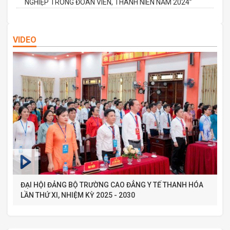
NGHIỆP TRONG ĐOÀN VIÊN, THANH NIÊN NĂM 2024”
VIDEO
ĐẠI HỘI ĐẢNG BỘ TRƯỜNG CAO ĐẲNG Y TẾ THANH HÓA
LẦN THỨ XI, NHIỆM KỲ 2025 - 2030