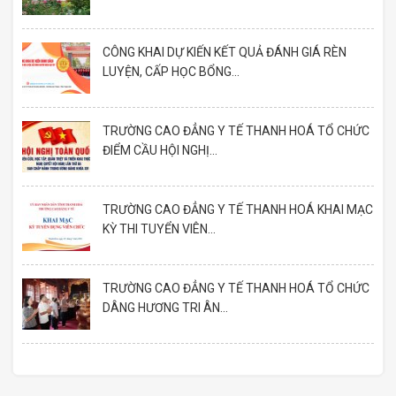
CÔNG KHAI DỰ KIẾN KẾT QUẢ ĐÁNH GIÁ RÈN
LUYỆN, CẤP HỌC BỔNG...
TRƯỜNG CAO ĐẲNG Y TẾ THANH HOÁ TỔ CHỨC
ĐIỂM CẦU HỘI NGHỊ...
TRƯỜNG CAO ĐẲNG Y TẾ THANH HOÁ KHAI MẠC
KỲ THI TUYỂN VIÊN...
TRƯỜNG CAO ĐẲNG Y TẾ THANH HOÁ TỔ CHỨC
DÂNG HƯƠNG TRI ÂN...