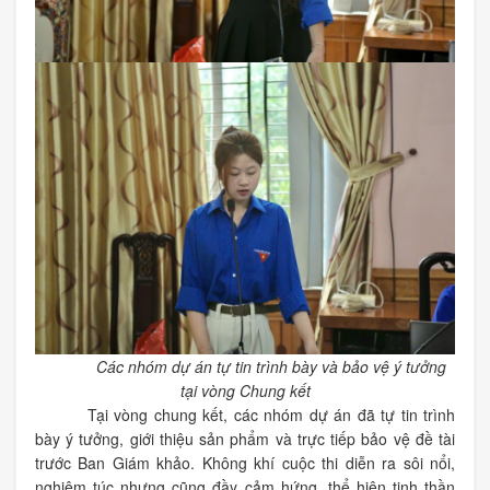
Các nhóm dự án tự tin trình bày và bảo vệ ý tưởng
tại vòng Chung kết
Tại vòng chung kết, các nhóm dự án đã tự tin trình
bày ý tưởng, giới thiệu sản phẩm và trực tiếp bảo vệ đề tài
trước Ban Giám khảo. Không khí cuộc thi diễn ra sôi nổi,
nghiêm túc nhưng cũng đầy cảm hứng, thể hiện tinh thần