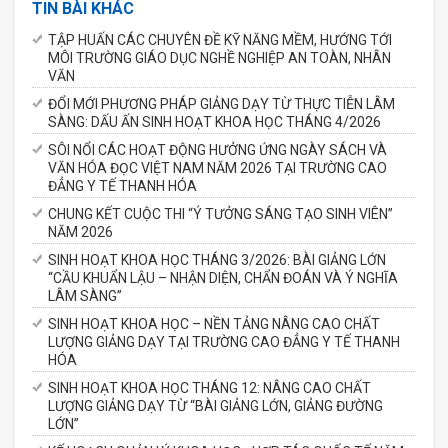
TIN BÀI KHÁC
TẬP HUẤN CÁC CHUYÊN ĐỀ KỸ NĂNG MỀM, HƯỚNG TỚI
MÔI TRƯỜNG GIÁO DỤC NGHỀ NGHIỆP AN TOÀN, NHÂN
VĂN
ĐỔI MỚI PHƯƠNG PHÁP GIẢNG DẠY TỪ THỰC TIỄN LÂM
SÀNG: DẤU ẤN SINH HOẠT KHOA HỌC THÁNG 4/2026
SÔI NỔI CÁC HOẠT ĐỘNG HƯỞNG ỨNG NGÀY SÁCH VÀ
VĂN HÓA ĐỌC VIỆT NAM NĂM 2026 TẠI TRƯỜNG CAO
ĐẲNG Y TẾ THANH HÓA
CHUNG KẾT CUỘC THI “Ý TƯỞNG SÁNG TẠO SINH VIÊN”
NĂM 2026
SINH HOẠT KHOA HỌC THÁNG 3/2026: BÀI GIẢNG LỚN
“CẦU KHUẨN LẬU – NHẬN DIỆN, CHẨN ĐOÁN VÀ Ý NGHĨA
LÂM SÀNG”
SINH HOẠT KHOA HỌC – NỀN TẢNG NÂNG CAO CHẤT
LƯỢNG GIẢNG DẠY TẠI TRƯỜNG CAO ĐẲNG Y TẾ THANH
HÓA
SINH HOẠT KHOA HỌC THÁNG 12: NÂNG CAO CHẤT
LƯỢNG GIẢNG DẠY TỪ “BÀI GIẢNG LỚN, GIẢNG ĐƯỜNG
LỚN”