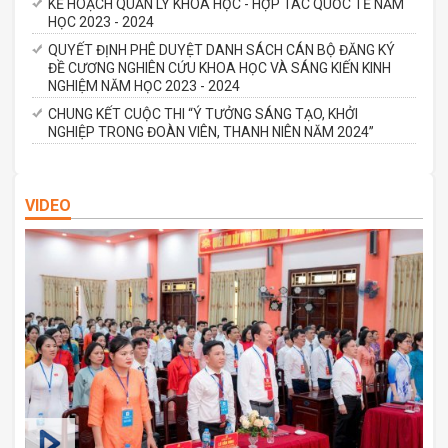
KẾ HOẠCH QUẢN LÝ KHOA HỌC - HỢP TÁC QUỐC TẾ NĂM
HỌC 2023 - 2024
QUYẾT ĐỊNH PHÊ DUYỆT DANH SÁCH CÁN BỘ ĐĂNG KÝ
ĐỀ CƯƠNG NGHIÊN CỨU KHOA HỌC VÀ SÁNG KIẾN KINH
NGHIỆM NĂM HỌC 2023 - 2024
CHUNG KẾT CUỘC THI “Ý TƯỞNG SÁNG TẠO, KHỞI
NGHIỆP TRONG ĐOÀN VIÊN, THANH NIÊN NĂM 2024”
VIDEO