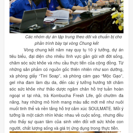
Các nhóm dự án tập trung theo dõi và chuẩn bị cho
phần trình bày tại vòng Chung kết
Vòng chung kết năm nay quy tụ 10 ý tưởng, dự án
tiêu biểu, đại diện cho nhiều lĩnh vực gần gũi với đời sống,
chăm sóc sức khỏe và nhu cầu thực tiễn của cộng đồng. Từ
những sản phẩm có nguồn gốc thiên nhiên như son dưỡng,
xà phòng giấy “Tini Soap”, xà phòng cám gạo “Mộc Gạo”,
gel nha đam làm dịu da, đến các ý tưởng hướng tới chăm
sóc sức khỏe như thảo dược ngâm chân hỗ trợ tuần hoàn
ngoại vi tại nhà, trà Kombucha Fresh Life, gối chườm đa
năng, hay những mô hình mang màu sắc mới mẻ như nuôi
muối tinh thể và nền tảng hỗ trợ cảm xúc SOULMATE. Mỗi ý
tưởng là một cách nhìn khác nhau về cuộc sống, nhưng đều
cho thấy sự quan tâm của sinh viên đối với sức khỏe con
người, chất lượng sống và giá trị ứng dụng trong thực tiễn.