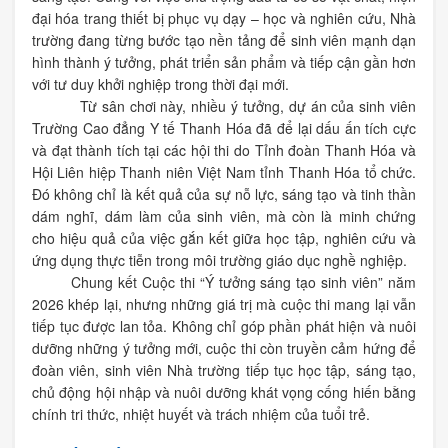
đại hóa trang thiết bị phục vụ dạy – học và nghiên cứu, Nhà
trường đang từng bước tạo nền tảng để sinh viên mạnh dạn
hình thành ý tưởng, phát triển sản phẩm và tiếp cận gần hơn
với tư duy khởi nghiệp trong thời đại mới.
Từ sân chơi này, nhiều ý tưởng, dự án của sinh viên
Trường Cao đẳng Y tế Thanh Hóa đã để lại dấu ấn tích cực
và đạt thành tích tại các hội thi do Tỉnh đoàn Thanh Hóa và
Hội Liên hiệp Thanh niên Việt Nam tỉnh Thanh Hóa tổ chức.
Đó không chỉ là kết quả của sự nỗ lực, sáng tạo và tinh thần
dám nghĩ, dám làm của sinh viên, mà còn là minh chứng
cho hiệu quả của việc gắn kết giữa học tập, nghiên cứu và
ứng dụng thực tiễn trong môi trường giáo dục nghề nghiệp.
Chung kết Cuộc thi “Ý tưởng sáng tạo sinh viên” năm
2026 khép lại, nhưng những giá trị mà cuộc thi mang lại vẫn
tiếp tục được lan tỏa. Không chỉ góp phần phát hiện và nuôi
dưỡng những ý tưởng mới, cuộc thi còn truyền cảm hứng để
đoàn viên, sinh viên Nhà trường tiếp tục học tập, sáng tạo,
chủ động hội nhập và nuôi dưỡng khát vọng cống hiến bằng
chính tri thức, nhiệt huyết và trách nhiệm của tuổi trẻ.