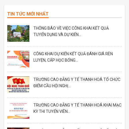
TIN TỨC MỚI NHẤT
THÔNG BÁO VỀ VIỆC CÔNG KHAI KẾT QUẢ
TUYỂN DỤNG VÀ DỰ KIẾN...
CÔNG KHAI DỰ KIẾN KẾT QUẢ ĐÁNH GIÁ RÈN
LUYỆN, CẤP HỌC BỔNG...
TRƯỜNG CAO ĐẲNG Y TẾ THANH HOÁ TỔ CHỨC
ĐIỂM CẦU HỘI NGHỊ...
TRƯỜNG CAO ĐẲNG Y TẾ THANH HOÁ KHAI MẠC
KỲ THI TUYỂN VIÊN...