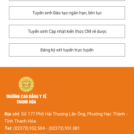
Tuyển sinh Đào tạo ngắn hạn, liên tục
Tuyển sinh Cập nhật kiến thức CM về dược
Đăng ký xét tuyển trực tuyến
Địa chỉ:
Số 177 Phố Hải Thượng Lãn Ông, Phường Hạc Thành -
Tỉnh Thanh Hóa
Tel:
(02373).952.504 - (02373).951.081