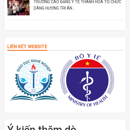
TRƯỜNG CAO ĐẲNG Y TẾ THANH HOÁ TỔ CHỨC
DÂNG HƯƠNG TRI ÂN...
LIÊN KẾT WEBSITE
Ý kiến thăm dò