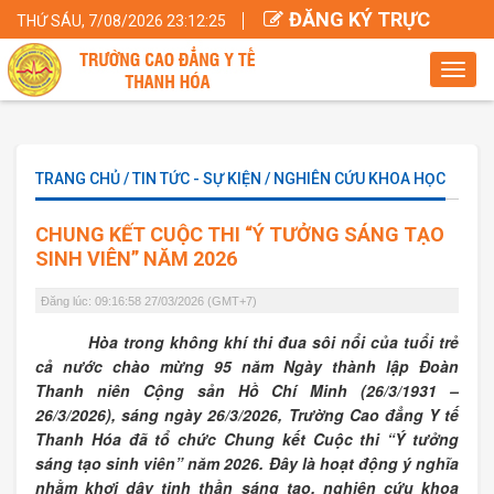
ĐĂNG KÝ TRỰC
THỨ SÁU, 7/08/2026 23:12:27
TUYẾN
Toggl
navig
TRANG CHỦ / TIN TỨC - SỰ KIỆN / NGHIÊN CỨU KHOA HỌC
CHUNG KẾT CUỘC THI “Ý TƯỞNG SÁNG TẠO
SINH VIÊN” NĂM 2026
Đăng lúc: 09:16:58 27/03/2026 (GMT+7)
Hòa trong không khí thi đua sôi nổi của tuổi trẻ
cả nước chào mừng 95 năm Ngày thành lập Đoàn
Thanh niên Cộng sản Hồ Chí Minh (26/3/1931 –
26/3/2026), sáng ngày 26/3/2026, Trường Cao đẳng Y tế
Thanh Hóa đã tổ chức Chung kết Cuộc thi “Ý tưởng
sáng tạo sinh viên” năm 2026. Đây là hoạt động ý nghĩa
nhằm khơi dậy tinh thần sáng tạo, nghiên cứu khoa