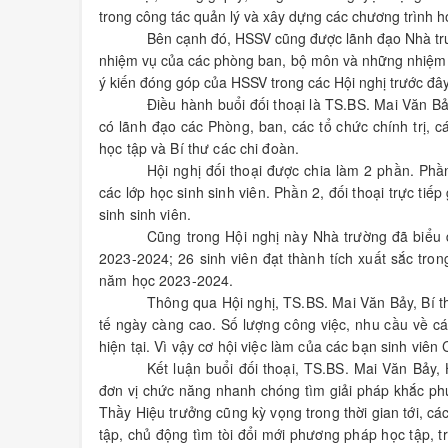
trong công tác quản lý và xây dựng các chương trình h
Bên cạnh đó, HSSV cũng được lãnh đạo Nhà trườ
nhiệm vụ của các phòng ban, bộ môn và những nhiệm vụ
ý kiến đóng góp của HSSV trong các Hội nghị trước đây
Điều hành buổi đối thoại là TS.BS. Mai Văn Bả
có lãnh đạo các Phòng, ban, các tổ chức chính trị, c
học tập và Bí thư các chi đoàn.
Hội nghị đối thoại được chia làm 2 phần. Phần
các lớp học sinh sinh viên. Phần 2, đối thoại trực t
sinh sinh viên.
Cũng trong Hội nghị này Nhà trường đã biểu d
2023-2024; 26 sinh viên đạt thành tích xuất sắc tron
năm học 2023-2024.
Thông qua Hội nghị, TS.BS. Mai Văn Bảy, Bí 
tế ngày càng cao. Số lượng công việc, nhu cầu về c
hiện tại. Vì vậy cơ hội việc làm của các bạn sinh viê
Kết luận buổi đối thoại, TS.BS. Mai Văn Bảy,
đơn vị chức năng nhanh chóng tìm giải pháp khắc phục
Thầy Hiệu trưởng cũng kỳ vọng trong thời gian tới, cá
tập, chủ động tìm tòi đổi mới phương pháp học tập, tr