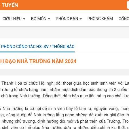
 TUYẾN
GIỚI THIỆU
BỘ MÔN
PHÒNG BAN
PHÒNG KHÁM
CỔNG
 / PHÒNG CÔNG TÁC HS-SV / THÔNG BÁO
ÃNH ĐẠO NHÀ TRƯỜNG NĂM 2024
Thanh Hóa tổ chức Hội nghị đối thoại giữa học sinh sinh viên với L
 Trường tổ chức hàng năm
, nhằm mục đích đảm bảo thông tin 2 chiều 
 chủ trong Nhà trường. Đồng thời, đảm bảo mục tiêu nâng cao chất lư
ạo Nhà trường là cơ hội để sinh viên bày tỏ tâm tư, nguyện vọng, mo
ường, cũng là dịp để Nhà trường lắng nghe những đề xuất và giải đáp 
ề những chủ trương, định hướng đổi mới và phát triển của Trường. Tr
 sinh viên có thể giúp Nhà trường đưa ra những điều chỉnh kịp thời,