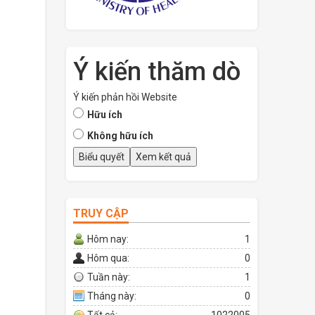
Ý kiến thăm dò
Ý kiến phản hồi Website
Hữu ích
Không hữu ích
TRUY CẬP
Hôm nay:
1
Hôm qua:
0
Tuần này:
1
Tháng này:
0