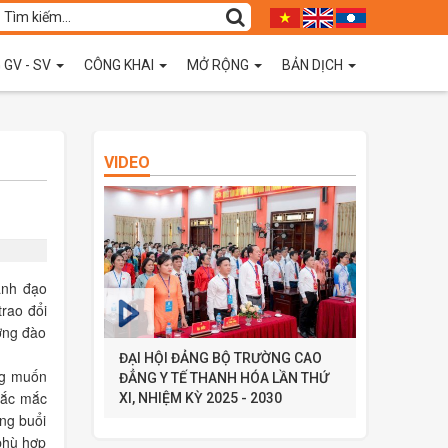
 GV - SV
CÔNG KHAI
MỞ RỘNG
BẢN DỊCH
VIDEO
ãnh đạo
trao đổi
ợng đào
ĐẠI HỘI ĐẢNG BỘ TRƯỜNG CAO
ng muốn
ĐẲNG Y TẾ THANH HÓA LẦN THỨ
thắc mắc
XI, NHIỆM KỲ 2025 - 2030
ong buổi
 phù hợp