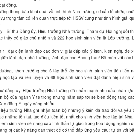
oạt động.
ng thông báo khái quát về tình hình Nhà trường, cơ cấu tổ chức, chứ
 trọng tâm có liên quan trực tiếp tới HSSV cũng như tình hình giải q
.
y - Bí thư Đảng ủy, Hiệu trưởng Nhà trường. Tham dự Hội nghị đối th
ác thầy cô giáo chủ nhiệm và 222 học sinh sinh viên là Lớp trưởng, 
 1, đại diện lãnh đạo các đơn vị giải đáp các ý kiến, kiến nghị, đề 
iếp giữa lãnh đạo nhà trường, lãnh đạo các Phòng ban/ Bộ môn với các
ương, khen thưởng cho 6 tập thể lớp học sinh, sinh viên tiên tiến 
g học tập và rèn luyện và 68 học sinh sinh viên đạt danh hiệu sinh v
thư đảng ủy, Hiệu trưởng Nhà trường đã nhấn mạnh nhu cầu nhân lực
án bộ của ngành Y tế trong những năm sắp tới sẽ biến động tăng cao
n Cao đẳng Y ngày càng nhiều.
 Hiệu trưởng Nhà ghi nhận toàn bộ những ý kiến đã trao đổi và yêu 
 những tồn tại, tạo điều kiện tốt nhất cho sinh viên học tập tại Nhà
c em sinh viên sẽ nâng cao tinh thần tự giác trong hoạt động nghiên 
ang bị các kỹ năng cần thiết để có thể đáp ứng yêu cầu; tự tin với b