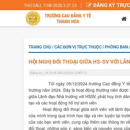
ĐĂNG KÝ TRỰC
THỨ SÁU, 7/08/2026 5:21:55
TRANG CHỦ / CÁC ĐƠN VỊ TRỰC THUỘC / PHÒNG BAN
HỘI NGHỊ ĐỐI THOẠI GIỮA HS-SV VỚI L
Đăng lúc: 14:29:46 06/12/2024 (GMT+7)
Tối ngày 05/12/2024 trường Cao đẳng Y tế 
trường năm 2024. Đây là hoạt động thường niên được
giữa Lãnh đạo Nhà trường với HSSV, phát huy tính dân
tạo và các hoạt động hỗ trợ sinh viên
Hoạt động đối thoại giữa sinh viên với lãnh đ
của mình trong quá trình học tập và rèn luyện tại tr
của các bạn sinh viên, cung cấp thêm các thông tin v
đối thoại, những góp ý, sáng kiến và nguyện vọng của