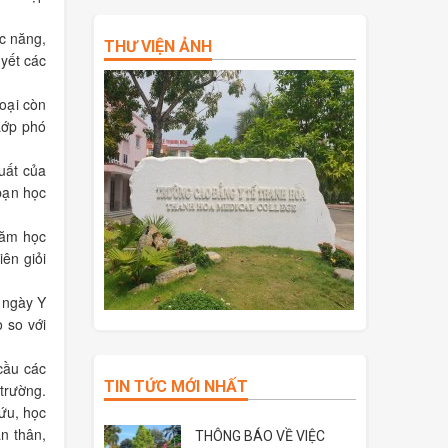
c năng,
THƯ VIỆN ẢNH
uyết các
oại còn
Lớp phó
xuất của
 bạn học
năm học
iên giỏi
 ngày Y
 so với
cầu các
TIN TỨC MỚI NHẤT
 trường.
cứu, học
ản thân,
THÔNG BÁO VỀ VIỆC