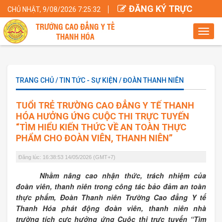
ĐĂNG KÝ TRỰC
CHỦ NHẬT, 9/08/2026 7:25:33
TUYẾN
Toggl
navig
TRANG CHỦ / TIN TỨC - SỰ KIỆN / ĐOÀN THANH NIÊN
TUỔI TRẺ TRƯỜNG CAO ĐẲNG Y TẾ THANH
HÓA HƯỞNG ỨNG CUỘC THI TRỰC TUYẾN
“TÌM HIỂU KIẾN THỨC VỀ AN TOÀN THỰC
PHẨM CHO ĐOÀN VIÊN, THANH NIÊN”
Đăng lúc: 16:38:53 14/05/2026 (GMT+7)
Nhằm nâng cao nhận thức, trách nhiệm của
đoàn viên, thanh niên trong công tác bảo đảm an toàn
thực phẩm, Đoàn Thanh niên Trường Cao đẳng Y tế
Thanh Hóa phát động đoàn viên, thanh niên nhà
trường tích cực hưởng ứng Cuộc thi trực tuyến “Tìm