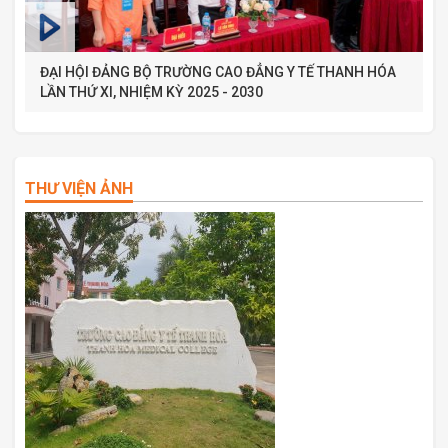
ĐẠI HỘI ĐẢNG BỘ TRƯỜNG CAO ĐẲNG Y TẾ THANH HÓA
LẦN THỨ XI, NHIỆM KỲ 2025 - 2030
THƯ VIỆN ẢNH