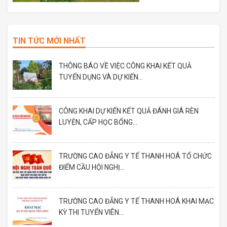
TIN TỨC MỚI NHẤT
THÔNG BÁO VỀ VIỆC CÔNG KHAI KẾT QUẢ
TUYỂN DỤNG VÀ DỰ KIẾN...
CÔNG KHAI DỰ KIẾN KẾT QUẢ ĐÁNH GIÁ RÈN
LUYỆN, CẤP HỌC BỔNG...
TRƯỜNG CAO ĐẲNG Y TẾ THANH HOÁ TỔ CHỨC
ĐIỂM CẦU HỘI NGHỊ...
TRƯỜNG CAO ĐẲNG Y TẾ THANH HOÁ KHAI MẠC
KỲ THI TUYỂN VIÊN...