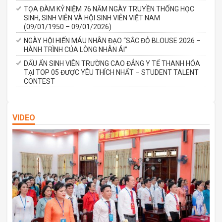
TỌA ĐÀM KỶ NIỆM 76 NĂM NGÀY TRUYỀN THỐNG HỌC
SINH, SINH VIÊN VÀ HỘI SINH VIÊN VIỆT NAM
(09/01/1950 – 09/01/2026)
NGÀY HỘI HIẾN MÁU NHÂN ĐẠO “SẮC ĐỎ BLOUSE 2026 –
HÀNH TRÌNH CỦA LÒNG NHÂN ÁI”
DẤU ẤN SINH VIÊN TRƯỜNG CAO ĐẲNG Y TẾ THANH HÓA
TẠI TOP 05 ĐƯỢC YÊU THÍCH NHẤT – STUDENT TALENT
CONTEST
VIDEO