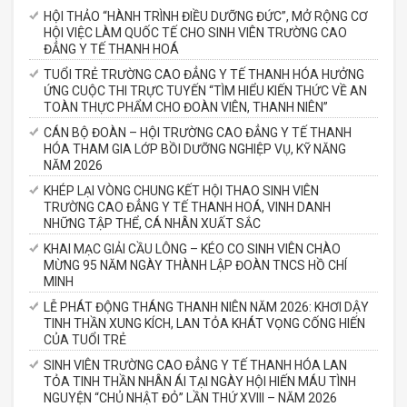
HỘI THẢO “HÀNH TRÌNH ĐIỀU DƯỠNG ĐỨC”, MỞ RỘNG CƠ
HỘI VIỆC LÀM QUỐC TẾ CHO SINH VIÊN TRƯỜNG CAO
ĐẲNG Y TẾ THANH HOÁ
TUỔI TRẺ TRƯỜNG CAO ĐẲNG Y TẾ THANH HÓA HƯỞNG
ỨNG CUỘC THI TRỰC TUYẾN “TÌM HIỂU KIẾN THỨC VỀ AN
TOÀN THỰC PHẨM CHO ĐOÀN VIÊN, THANH NIÊN”
CÁN BỘ ĐOÀN – HỘI TRƯỜNG CAO ĐẲNG Y TẾ THANH
HÓA THAM GIA LỚP BỒI DƯỠNG NGHIỆP VỤ, KỸ NĂNG
NĂM 2026
KHÉP LẠI VÒNG CHUNG KẾT HỘI THAO SINH VIÊN
TRƯỜNG CAO ĐẲNG Y TẾ THANH HOÁ, VINH DANH
NHỮNG TẬP THỂ, CÁ NHÂN XUẤT SẮC
KHAI MẠC GIẢI CẦU LÔNG – KÉO CO SINH VIÊN CHÀO
MỪNG 95 NĂM NGÀY THÀNH LẬP ĐOÀN TNCS HỒ CHÍ
MINH
LỄ PHÁT ĐỘNG THÁNG THANH NIÊN NĂM 2026: KHƠI DẬY
TINH THẦN XUNG KÍCH, LAN TỎA KHÁT VỌNG CỐNG HIẾN
CỦA TUỔI TRẺ
SINH VIÊN TRƯỜNG CAO ĐẲNG Y TẾ THANH HÓA LAN
TỎA TINH THẦN NHÂN ÁI TẠI NGÀY HỘI HIẾN MÁU TÌNH
NGUYỆN “CHỦ NHẬT ĐỎ” LẦN THỨ XVIII – NĂM 2026