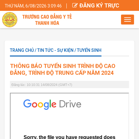
ĐĂNG KÝ TRỰC
THỨ NĂM, 6/08/2026 3:09:47
TUYẾN
Toggl
navig
TRANG CHỦ / TIN TỨC - SỰ KIỆN / TUYỂN SINH
THÔNG BÁO TUYỂN SINH TRÌNH ĐỘ CAO
ĐẲNG, TRÌNH ĐỘ TRUNG CẤP NĂM 2024
Đăng lúc: 10:10:31 14/08/2024 (GMT+7)