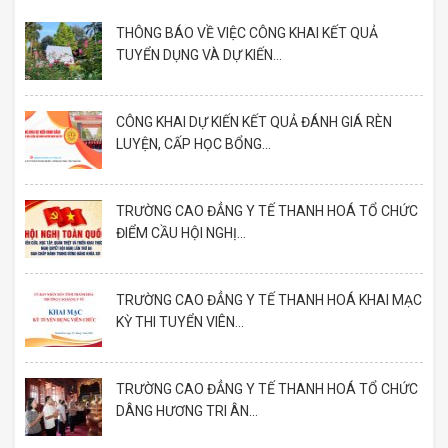
THÔNG BÁO VỀ VIỆC CÔNG KHAI KẾT QUẢ
TUYỂN DỤNG VÀ DỰ KIẾN...
CÔNG KHAI DỰ KIẾN KẾT QUẢ ĐÁNH GIÁ RÈN
LUYỆN, CẤP HỌC BỔNG...
TRƯỜNG CAO ĐẲNG Y TẾ THANH HOÁ TỔ CHỨC
ĐIỂM CẦU HỘI NGHỊ...
TRƯỜNG CAO ĐẲNG Y TẾ THANH HOÁ KHAI MẠC
KỲ THI TUYỂN VIÊN...
TRƯỜNG CAO ĐẲNG Y TẾ THANH HOÁ TỔ CHỨC
DÂNG HƯƠNG TRI ÂN...