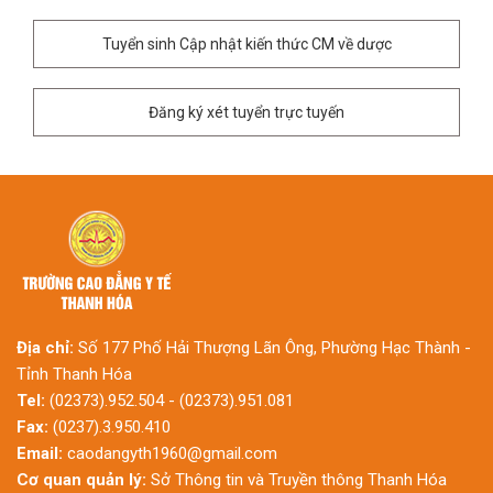
Tuyển sinh Cập nhật kiến thức CM về dược
Đăng ký xét tuyển trực tuyến
Địa chỉ:
Số 177 Phố Hải Thượng Lãn Ông, Phường Hạc Thành -
Tỉnh Thanh Hóa
Tel:
(02373).952.504 - (02373).951.081
Fax:
(0237).3.950.410
Email:
caodangyth1960@gmail.com
Cơ quan quản lý:
Sở Thông tin và Truyền thông Thanh Hóa