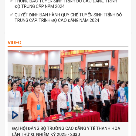
THÔNG BÁO TUYỂN SINH TRÌNH ĐỘ CAO ĐẲNG, TRÌNH
ĐỘ TRUNG CẤP NĂM 2024
QUYẾT ĐỊNH BAN HÀNH QUY CHẾ TUYỂN SINH TRÌNH ĐỘ
TRUNG CẤP, TRÌNH ĐỘ CAO ĐẲNG NĂM 2024
VIDEO
ĐẠI HỘI ĐẢNG BỘ TRƯỜNG CAO ĐẲNG Y TẾ THANH HÓA
LẦN THỨ XI, NHIỆM KỲ 2025 - 2030