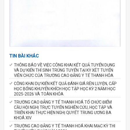
TIN BÀI KHÁC
THÔNG BÁO VỀ VIỆC CÔNG KHAI KẾT QUẢ TUYỂN DỤNG
VÀ DỰ KIẾN THÍ SINH TRÚNG TUYỂN TẠI KỲ XÉT TUYỂN
VIÊN CHỨC CỦA TRƯỜNG CAO ĐẲNG Y TẾ THANH HÓA
CÔNG KHAI DỰ KIẾN KẾT QUẢ ĐÁNH GIÁ RÈN LUYỆN, CẤP
HỌC BỔNG KHUYẾN KHÍCH HỌC TẬP HỌC KỲ 2 NĂM HỌC
2025-2026 VÀ TOÀN KHÓA
TRƯỜNG CAO ĐẲNG Y TẾ THANH HOÁ TỔ CHỨC ĐIỂM
CẦU HỘI NGHỊ TRỰC TUYẾN NGHIÊN CỨU, HỌC TẬP VÀ
TRIỂN KHAI THỰC HIỆN NGHỊ QUYẾT TRUNG ƯƠNG BA
KHOÁ XIV
TRƯỜNG CAO ĐẲNG Y TẾ THANH HOÁ KHAI MẠC KỲ THI